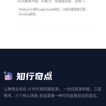
2026版本升级、AI能力、全链路运营、试用门槛
4维拆解，帮助管理者用更低试错成本做出采购决
#Helium 10和Jungle Scout对比
#亚马逊卖家工具
策，并衔接Listing优化执行方案。
#Listing优化
让跨境业务在 AI 时代真的跑起来。 一份白底架构图、三层
秩序、六个核心场景, 给运营者一种可向监管自证的语言。