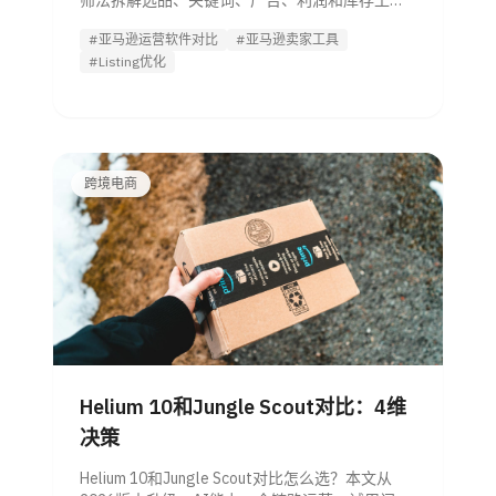
筛法拆解选品、关键词、广告、利润和库存工具
差异，并给出按年销与团队人数划分的预算区
#亚马逊运营软件对比
#亚马逊卖家工具
间，帮助管理者更快做出采购决策。
#Listing优化
跨境电商
Helium 10和Jungle Scout对比：4维
决策
Helium 10和Jungle Scout对比怎么选？本文从