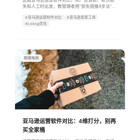
这篇亚马逊运营软件对比，从广告浪费、断货损
失和人工时出发，教管理者用“损失倒推4步法”筛
选工具，避免功能买多、数据买错，快速找到适
#亚马逊运营软件对比
#亚马逊卖家工具
合团队阶段的软件组合。
#Listing优化
跨境电商
亚马逊运营软件对比：4维打分，别再
买全家桶