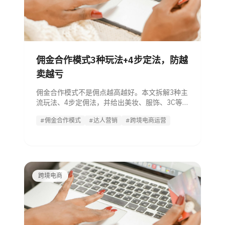
佣金合作模式3种玩法+4步定法，防越
卖越亏
佣金合作模式不是佣点越高越好。本文拆解3种主
流玩法、4步定佣法，并给出美妆、服饰、3C等
品类参考区间，帮助一线运营算清上限、避开高
#佣金合作模式
#达人营销
#跨境电商运营
佣低利陷阱。
跨境电商