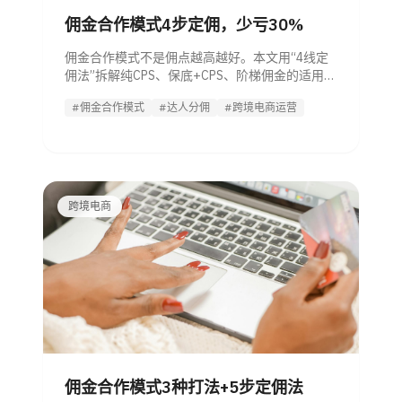
佣金合作模式4步定佣，少亏30%
佣金合作模式不是佣点越高越好。本文用“4线定
佣法”拆解纯CPS、保底+CPS、阶梯佣金的适用场
景，并给出品类区间、公式与避坑清单，帮跨境
#佣金合作模式
#达人分佣
#跨境电商运营
卖家少亏30%。
跨境电商
佣金合作模式3种打法+5步定佣法