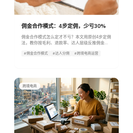
佣金合作模式：4步定佣，少亏30%
佣金合作模式怎么定才不亏？本文用原创4步定佣
法，教你按毛利、退款率、达人层级反推佣金上
限，对比CPS、CPT+CPS与阶梯佣金，适合跨境
#佣金合作模式
#达人分佣
#跨境电商运营
电商一线运营实操参考。
跨境电商