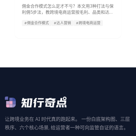
佣金合作模式怎么定才不亏？本文用3种打法与保
利佣5步法，教跨境电商运营按毛利、品类和达人
层级设计分佣，避开高佣低ROI的常见坑。
#佣金合作模式
#达人营销
#跨境电商运营
让跨境业务在 AI 时代真的跑起来。 一份白底架构图、三层
秩序、六个核心场景, 给运营者一种可向监管自证的语言。