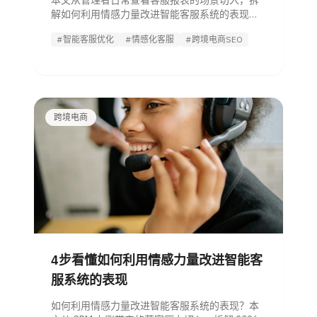
本文从管理者日常查看客服报表的场景切入，拆
解如何利用情感力量改进智能客服系统的表现，
并给出闭环优化、平台选型与落地试点的4步方
#智能客服优化
#情感化客服
#跨境电商SEO
法，适合跨境电商团队评估对比方案。
跨境电商
4步看懂如何利用情感力量改进智能客
服系统的表现
如何利用情感力量改进智能客服系统的表现？本