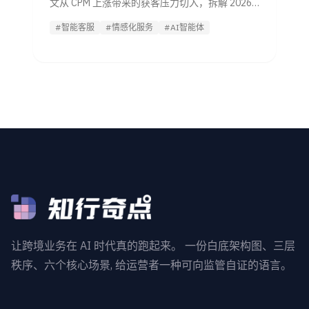
文从 CPM 上涨带来的获客压力切入，拆解 2026
年情感化客服的升级逻辑、落地步骤与评估标
#智能客服
#情感化服务
#AI智能体
准，帮助管理者更快判断方案价值并推进试用。
让跨境业务在 AI 时代真的跑起来。 一份白底架构图、三层
秩序、六个核心场景, 给运营者一种可向监管自证的语言。