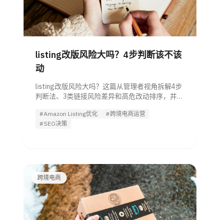
listing改版风险大吗？4步判断该不该
动
listing改版风险大吗？这篇从管理者视角拆解4步
判断法、3类链接风险差异和高危改动排序，并附
可复制的Listing改版风险评分表，帮你决定该不
#Amazon Listing优化
#跨境电商运营
该改、先改什么。
#SEO决策
跨境电商