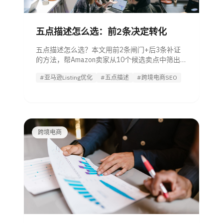
五点描述怎么选：前2条决定转化
五点描述怎么选？本文用前2条闸门+后3条补证
的方法，帮Amazon卖家从10个候选卖点中筛出最
该进入五点的5条，并判断哪些应放图片、A+或
#亚马逊Listing优化
#五点描述
#跨境电商SEO
详情页。
跨境电商