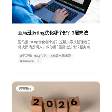
亚马逊listing优化哪个好？3层筛法
亚马逊listing优化哪个好？这篇文章从管理者日
常决策场景切入，教你用3层筛选法比较服务商、
工具与Agent，避开只改文案的低效方案，更快
#亚马逊Listing优化
#跨境电商运营
找到能提升点击与转化的优化方式。
#Amazon SEO
跨境电商