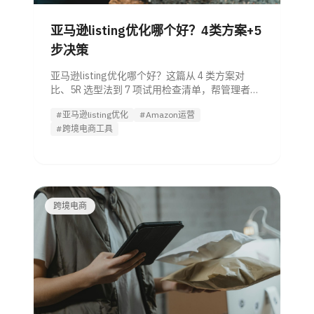
亚马逊listing优化哪个好？4类方案+5
步决策
亚马逊listing优化哪个好？这篇从 4 类方案对
比、5R 选型法到 7 项试用检查清单，帮管理者快
速判断外包、工具、自建团队或 Listing优化
#亚马逊listing优化
#Amazon运营
Agent 谁更划算。
#跨境电商工具
跨境电商