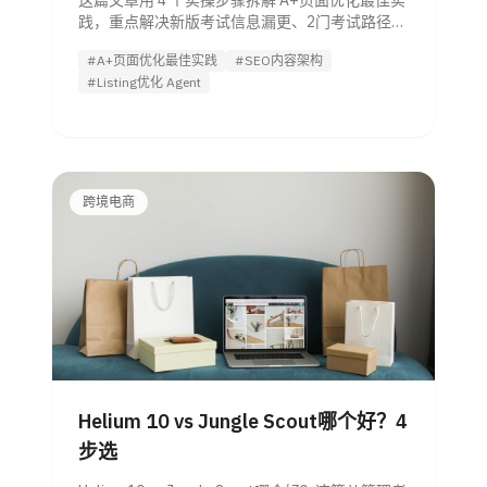
这篇文章用 4 个实操步骤拆解 A+页面优化最佳实
践，重点解决新版考试信息漏更、2门考试路径不
清、5大技能领域覆盖不足与内链断层等问题，适
#A+页面优化最佳实践
#SEO内容架构
合一线运营直接照着改。
#Listing优化 Agent
跨境电商
Helium 10 vs Jungle Scout哪个好？4
步选