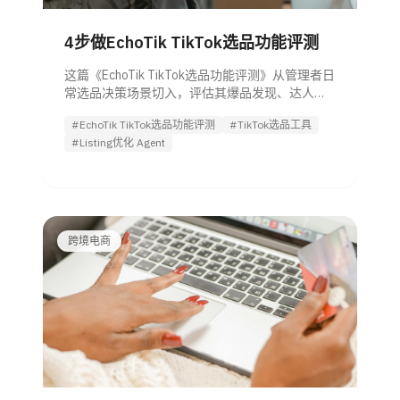
4步做EchoTik TikTok选品功能评测
这篇《EchoTik TikTok选品功能评测》从管理者日
常选品决策场景切入，评估其爆品发现、达人直
播联动、跨市场趋势与投放协同能力，并判断是
#EchoTik TikTok选品功能评测
#TikTok选品工具
否值得团队直接试用。
#Listing优化 Agent
跨境电商