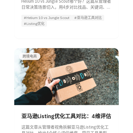
Helium 10 vs Jungle Scout哪个好？这篇从管理者
日常决策场景切入，用4步对比找品、关键词、团
队适配与执行效率，并告诉你何时该配合 Listing
#Helium 10 vs Jungle Scout
#亚马逊工具对比
优化 Agent 提升转化。
#Listing优化
跨境电商
亚马逊Listing优化工具对比：4维评估
这篇文章从管理者视角拆解亚马逊Listing优化工