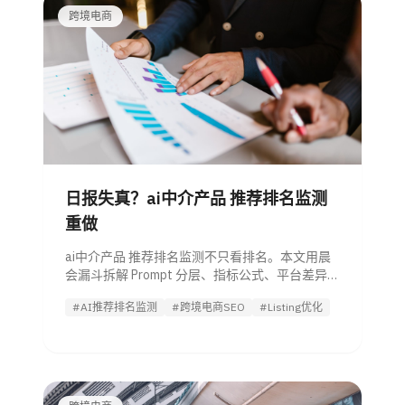
跨境电商
日报失真？ai中介产品 推荐排名监测
重做
ai中介产品 推荐排名监测不只看排名。本文用晨
会漏斗拆解 Prompt 分层、指标公式、平台差异和
异常诊断，帮管理者判断是否值得投入并引导试
#AI推荐排名监测
#跨境电商SEO
#Listing优化
用 Listing优化 Agent。