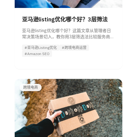
亚马逊listing优化哪个好？3层筛法
亚马逊listing优化哪个好？这篇文章从管理者日
常决策场景切入，教你用3层筛选法比较服务商、
工具与Agent，避开只改文案的低效方案，更快
#亚马逊Listing优化
#跨境电商运营
找到能提升点击与转化的优化方式。
#Amazon SEO
跨境电商