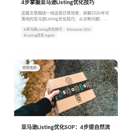
4步掌握亚马逊Listing优化技巧
这篇文章围绕一线运营日常场景，拆解2026年可
落地的亚马逊Listing优化技巧：从诊断问题、重
做关键词与文案，到7图位策略和工具化SOP，帮
#亚马逊Listing优化技巧
#Amazon SEO
助你提升点击率与转化率。
#Listing优化 Agent
跨境电商
亚马逊Listing优化SOP：4步提自然流