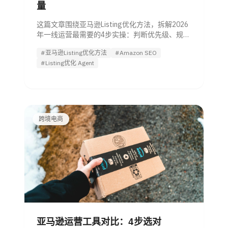
量
这篇文章围绕亚马逊Listing优化方法，拆解2026
年一线运营最需要的4步实操：判断优先级、规避
违规词、挖掘高转化关键词、建立上线后迭代
#亚马逊Listing优化方法
#Amazon SEO
SOP，帮助你减少广告依赖并提升自然流量与转
#Listing优化 Agent
化。
跨境电商
亚马逊运营工具对比：4步选对