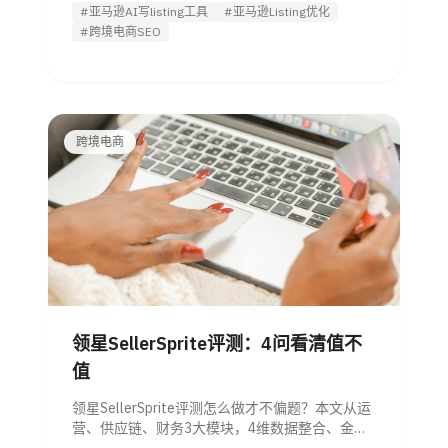
#亚马逊AI写listing工具
#亚马逊Listing优化
该试用Listing优化 Agent。
#跨境电商SEO
跨境电商
领星SellerSprite评测：4问看清值不
值
领星SellerSprite评测怎么做才不偏题？本文从运
营、供应链、财务3大模块，4维数据整合、金蝶