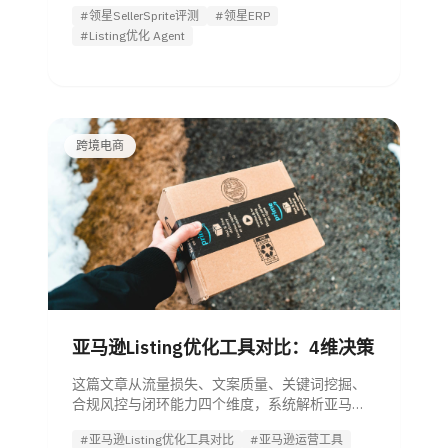
集成与帮助中心成熟度出发，判断它是否适合亚
#领星SellerSprite评测
#领星ERP
马逊卖家，并给出与Listing优化 Agent的组合建
#Listing优化 Agent
议。
跨境电商
亚马逊Listing优化工具对比：4维决策
这篇文章从流量损失、文案质量、关键词挖掘、
合规风控与闭环能力四个维度，系统解析亚马逊
Listing优化工具对比，帮助管理者快速筛选并试
#亚马逊Listing优化工具对比
#亚马逊运营工具
用更高ROI的方案。