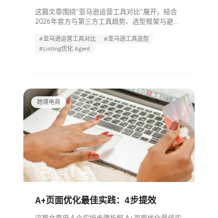
这篇文章围绕“亚马逊运营工具对比”展开，结合
2026年官方与第三方工具趋势、选型框架与避坑
要点，帮助管理者按团队规模、预算和ROI快速判
#亚马逊运营工具对比
#亚马逊工具选型
断，并引导试用Listing优化 Agent。
#Listing优化 Agent
跨境电商
A+页面优化最佳实践：4步提效