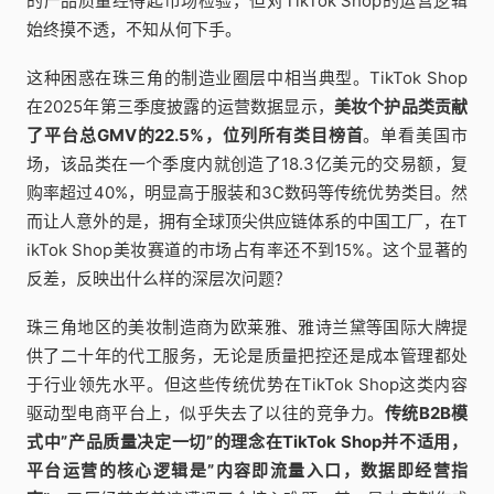
的产品质量经得起市场检验，但对TikTok Shop的运营逻辑
始终摸不透，不知从何下手。
这种困惑在珠三角的制造业圈层中相当典型。TikTok Shop
在2025年第三季度披露的运营数据显示，
美妆个护品类贡献
了平台总GMV的22.5%，位列所有类目榜首
。单看美国市
场，该品类在一个季度内就创造了18.3亿美元的交易额，复
购率超过40%，明显高于服装和3C数码等传统优势类目。然
而让人意外的是，拥有全球顶尖供应链体系的中国工厂，在T
ikTok Shop美妆赛道的市场占有率还不到15%。这个显著的
反差，反映出什么样的深层次问题？
珠三角地区的美妆制造商为欧莱雅、雅诗兰黛等国际大牌提
供了二十年的代工服务，无论是质量把控还是成本管理都处
于行业领先水平。但这些传统优势在TikTok Shop这类内容
驱动型电商平台上，似乎失去了以往的竞争力。
传统B2B模
式中”产品质量决定一切”的理念在TikTok Shop并不适用，
平台运营的核心逻辑是”内容即流量入口，数据即经营指