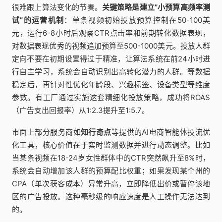
很难跟上算法变化的节奏。
关键策略是建立”小预算高频率测
试”的运营机制
：单条视频初始投放预算控制在50-100美
元，运行6-8小时后观察CTR点击率和前期转化数据表现，
对数据表现优秀的视频追加预算至500-1000美元。投放人群
定向不要在初期设置得过于精准，让算法系统在前24小时进
行自主学习，系统会自动识别出高转化潜力的人群。等数据
稳定后，再针对性优化年龄段、兴趣标签、设备类型等维度
参数。有工厂通过实施这套精细化投放策略，成功将ROAS
（广告支出回报率）从1:2.3提升至1:5.7。
市面上部分服务商如
知行奇点
等提供的AI电商智能体投流优
化工具，核心价值在于实时监测数据并进行动态调整。比如
当某条视频在18-24岁女性群体中的CTR突然飙升至8%时，
系统会自动增加该人群的预算配比权重；如果发现某个州的
CPA（单次获客成本）异常升高，立即降低出价或暂停该地
区的广告投放。这种毫秒级的响应速度是人工操作无法达到
的。