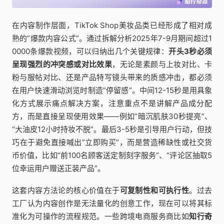
在内容制作层面，TikTok Shop美妆品类已经形成了相对成
熟的”爆款内容公式”。通过拆解分析2025年7-9月期间超过1
0000条爆款视频，可以归纳出几个关键规律：
开头3秒必须
呈现强烈的冲突感或对比效果
，无论是素颜与上妆对比、卡
粉与服帖对比、还是产品特写镜头带来的质感冲击，都必须
在用户快速滑动浏览时制造”停留感”。中间12-15秒是用具象
化方式展示痛点解决方案，注意重点不是讲解产品成分配
方，而是直接呈现使用效果——例如”暗沉肌肤30秒提亮”、
“大油皮12小时持妆不脱”。最后3-5秒是引导用户行动，但技
巧在于避免直接喊出”立即购买”，而是营造稀缺性或社交货
币价值，比如”前100名顾客送定制刻字服务”、“评论区抽取5
位幸运用户赠送正装产品”。
这套内容方法论的核心价值在于
可复制性和可执行性
。过去
工厂认为内容创作是无法量化的创意工作，现在可以将其标
准化为可操作的流程规范。一些跨境电商服务商比如
知行奇