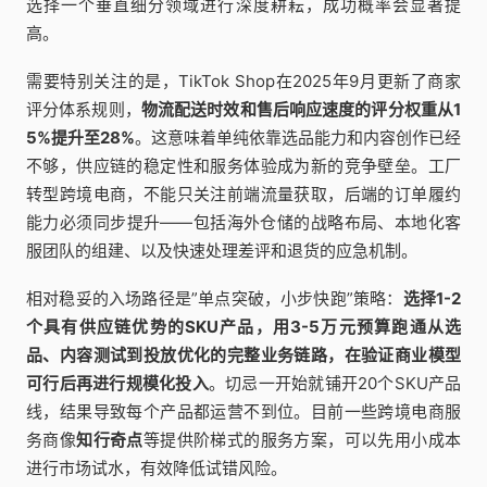
选择一个垂直细分领域进行深度耕耘，成功概率会显著提
高。
需要特别关注的是，TikTok Shop在2025年9月更新了商家
评分体系规则，
物流配送时效和售后响应速度的评分权重从1
5%提升至28%
。这意味着单纯依靠选品能力和内容创作已经
不够，供应链的稳定性和服务体验成为新的竞争壁垒。工厂
转型跨境电商，不能只关注前端流量获取，后端的订单履约
能力必须同步提升——包括海外仓储的战略布局、本地化客
服团队的组建、以及快速处理差评和退货的应急机制。
相对稳妥的入场路径是”单点突破，小步快跑”策略：
选择1-2
个具有供应链优势的SKU产品，用3-5万元预算跑通从选
品、内容测试到投放优化的完整业务链路，在验证商业模型
可行后再进行规模化投入
。切忌一开始就铺开20个SKU产品
线，结果导致每个产品都运营不到位。目前一些跨境电商服
务商像
知行奇点
等提供阶梯式的服务方案，可以先用小成本
进行市场试水，有效降低试错风险。