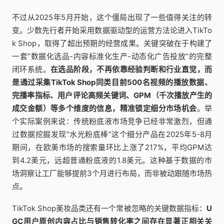
不过从2025年5月开始，这个僵局出现了一些值得关注的转
变。少数先行者开始采用数据驱动型的运营方法论进入TikTo
k Shop，取得了超出预期的经营成果。关键突破在于构建了
一套”数据化选品-内容标准化生产-动态化广告投放”的完整
闭环系统。
在选品阶段，不再依靠经验判断和行业直觉，而
是通过采集TikTok Shop同类目前500名视频的播放数据、
完播率指标、用户评论高频关键词、GPM（千次播放产生的
成交金额）等多个维度的信息，精准锁定细分市场机会
。举
个实际案例来说：传统粉底液市场竞争已经非常激烈，但通
过数据挖掘发现”水光粉底棒”这个细分产品在2025年5-8月
期间，在欧美市场的搜索量环比上涨了217%，平均GPM达
到4.2美元，远超普通粉底液的1.8美元。这种基于数据的市
场洞察让工厂能够提前3个月进行布局，而非被动跟随市场热
点。
TikTok Shop美妆品类还有一个常被忽略的关键数据指标：
U
GC用户原创内容占比与销售转化率之间存在显著正相关关