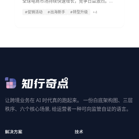
全球电商市场持续快速增长，竞争日益激烈。无
论是成熟市场还是新兴市场，跨境卖家都必须运
#促销活动
#出海新手
#转型升级
+4
用智能化的促销策略吸引消费者关注、提升转化
率。尤其在黑色星期五、网络星期一等全球购物
节期间，结合AI工具的数据洞察能力，
让跨境业务在 AI 时代真的跑起来。 一份白底架构图、三层
秩序、六个核心场景, 给运营者一种可向监管自证的语言。
解决方案
技术