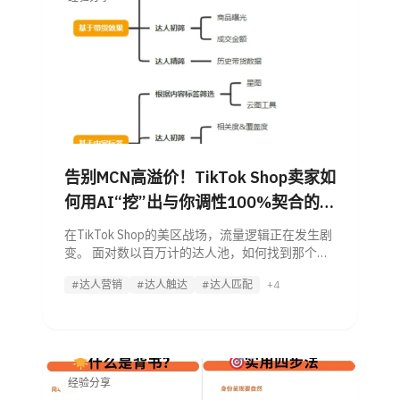
告别MCN高溢价！TikTok Shop卖家如
何用AI“挖”出与你调性100%契合的爆
单KOC？
在TikTok Shop的美区战场，流量逻辑正在发生剧
变。 面对数以百万计的达人池，如何找到那个既
懂你的产品，粉丝画像又精准匹配的“对的人”？
#达人营销
#达人触达
#达人匹配
+4
如果仅仅依靠人工，这无异于大海捞针。今天，
经验分享