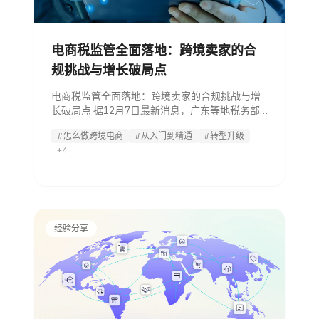
电商税监管全面落地：跨境卖家的合
规挑战与增长破局点
电商税监管全面落地：跨境卖家的合规挑战与增
长破局点 据12月7日最新消息，广东等地税务部
门已对未完成税务登记的电商主体自动开通税务
#怎么做跨境电商
#从入门到精通
#转型升级
登记，并通过短信通知。全国范围内，营业执照
+4
被系统自动纳入税务监管已成普遍现象。这标志
着电商税务合规已进入系统化、强执行的阶段，
经验分享