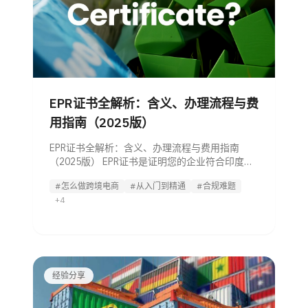
EPR证书全解析：含义、办理流程与费
用指南（2025版）
EPR证书全解析：含义、办理流程与费用指南
（2025版） EPR证书是证明您的企业符合印度废
弃物管理法规的强制性文件。需在中央污染控制
#怎么做跨境电商
#从入门到精通
#合规难题
委员会（CPCB）注册后获取。该证书要求生产
+4
者、进口商和品牌方对其产品废弃物的回收处理
承担责任。2025年，
经验分享