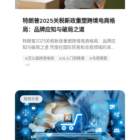
特朗普2025关税新政重塑跨境电商格
局：品牌应知与破局之道
特朗普2025关税新政重塑跨境电商格局：品牌应
知与破局之道 凭借在国际贸易和合规领域的深厚
专业知识，知行奇点将为您剖析2025年4月宣布
#怎么做跨境电商
#从入门到精通
#合规难题
的美国关税新政如何为跨境电商带来挑战，以及
+4
品牌如何调整策略、保持领先。 2025年4月，
经验分享