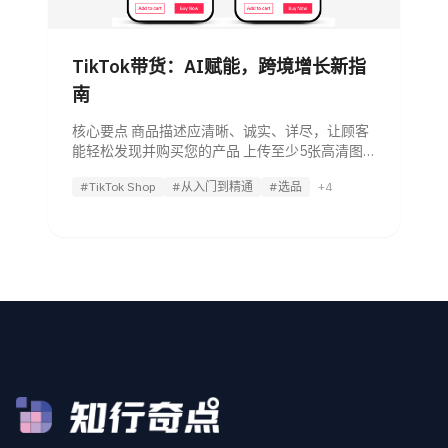
TikTok带货：AI赋能，跨境增长新指
南
核心要点 商品描述应清晰、诚实、详尽，让顾客
能轻松发现并购买您的产品 上传至少5张高清图
片，多角度展示商品，以吸引顾客并提升参与度
#TikTok Shop
#从入门到精通
#选品
+4
选择最相关的商品分类，让顾客更容易找到您的
商品 AI新视角： 善用AI工具，可快速生成并优化
符合平台规范与消费者搜索习惯的商品描述，