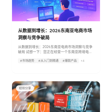
从数据到增长：2026东南亚电商市场
洞察与竞争破局
从数据到增长：2026东南亚电商市场洞察与竞争
破局 试想一下：您正在经营一个东南亚跨境电商
业务，试图弄明白为何竞争对手刚刚发起的一场
#市场趋势
#从入门到精通
#爆款产品
+4
闪购活动正在侵蚀您的市场份额。当您的团队还
在手动整理数据、等待报告时，商机早已消失殆
尽。 在东南亚快速迭代的电商竞争环境中，
经验分享