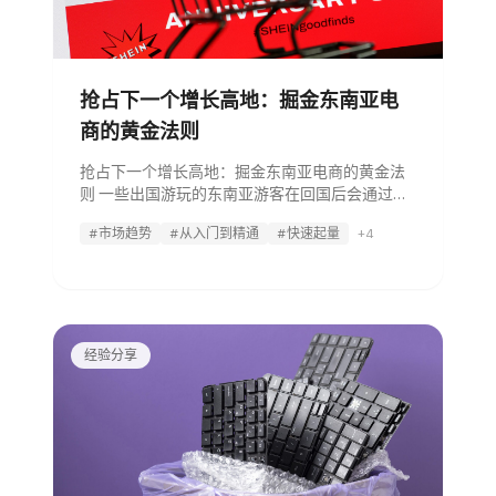
抢占下一个增长高地：掘金东南亚电
商的黄金法则
抢占下一个增长高地：掘金东南亚电商的黄金法
则 一些出国游玩的东南亚游客在回国后会通过跨
境电商购买旅行中发现的商品。在此背景下，以
#市场趋势
#从入门到精通
#快速起量
+4
东南亚为目标市场的跨境电商吸引了众多商家的
关注，未来商机有望扩大。 本文介绍了商家在从
事以东南亚为目标的跨境电商时需要了解的重要
信息。
经验分享