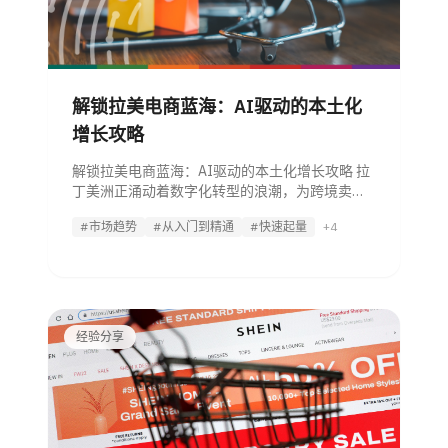
解锁拉美电商蓝海：AI驱动的本土化
增长攻略
解锁拉美电商蓝海：AI驱动的本土化增长攻略 拉
丁美洲正涌动着数字化转型的浪潮，为跨境卖家
提供了前所未有的增长机遇。伴随着年轻群体的
#市场趋势
#从入门到精通
#快速起量
+4
高度数字化和互联网普及率的快速提升，该地区
电商市场预计在未来数年将以25%的年增速持续
扩张。这场变革不仅重塑了消费习惯，
经验分享