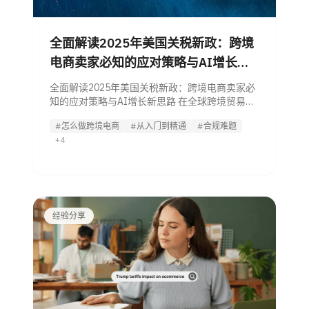
全面解读2025年美国关税新政：跨境
电商卖家必知的应对策略与AI增长新
思路
全面解读2025年美国关税新政：跨境电商卖家必
知的应对策略与AI增长新思路 在全球跨境贸易驱
动电商增长的时代，关税已不再仅仅是政策工
#怎么做跨境电商
#从入门到精通
#合规难题
具，更是直接影响商业运营的变量。
+4
经验分享