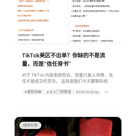
TikTok美区不出单？你缺的不是流
量，而是“信任背书”
对于 TikTok 内容电商而言，流量只是入场券，信
任才是成交的货币。 这就是我们今天要聊的核心
话题：“信任背书”（Trust Endorsement）。 我们
#爆款拆解
#从入门到精通
#TikTok Shop
+4
拆解了大量 TikTok 头部博主的爆款视频，总结出
了一套建立信任的五大核心法则。同时，
经验分享