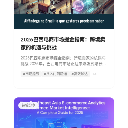
2026巴西电商市场掘金指南：跨境卖
家的机遇与挑战
2026巴西电商市场掘金指南：跨境卖家的机遇与
挑战 2026年，巴西电商市场正迎来爆发式增长，
为国际卖家带来前所未有的商机。核心亮点包
#市场趋势
#从入门到精通
#高效触达
+4
括： 市场规模：预计2026年电商交易总额将突破
350亿美元 用户基数：活跃电商用户超1亿人
经验分享