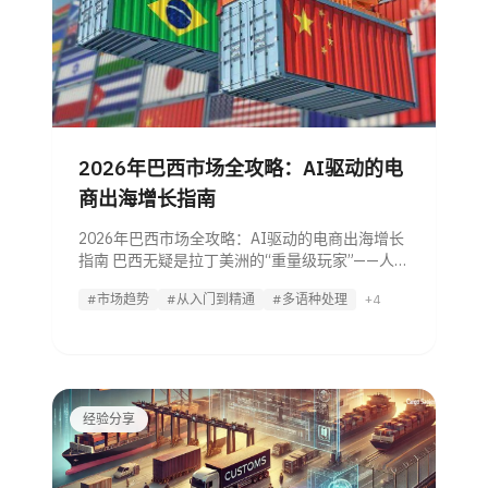
2026年巴西市场全攻略：AI驱动的电
商出海增长指南
2026年巴西市场全攻略：AI驱动的电商出海增长
指南 巴西无疑是拉丁美洲的“重量级玩家”——人
口基数庞大、科技增长迅猛、市场潜力无限。对
#市场趋势
#从入门到精通
#多语种处理
+4
于跨境卖家而言，这里不仅是传统贸易的热土，
更是AI驱动增长的新战场。 一、
经验分享