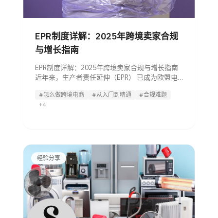
EPR制度详解：2025年跨境卖家合规
与增长指南
EPR制度详解：2025年跨境卖家合规与增长指南
近年来，生产者责任延伸（EPR） 已成为欧盟电
商行业无法回避的核心合规议题。对于在亚马逊
#怎么做跨境电商
#从入门到精通
#合规难题
等平台经营的卖家而言，这项义务不仅关乎市场
+4
准入，更与成本控制和品牌声誉直接挂钩。本文
将为您拆解EPR合规关键，
经验分享