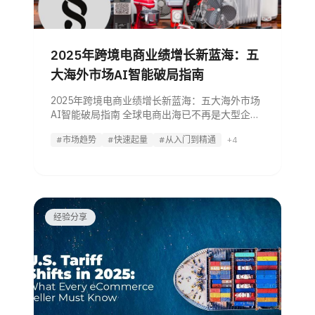
2025年跨境电商业绩增长新蓝海：五
大海外市场AI智能破局指南
2025年跨境电商业绩增长新蓝海：五大海外市场
AI智能破局指南 全球电商出海已不再是大型企业
的专利。随着物流、支付系统和AI驱动的本地化
#市场趋势
#快速起量
#从入门到精通
+4
工具的普及，如今各种规模的卖家都能以更低成
本、更高效率进军高增长的国际市场。
经验分享