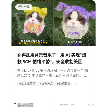
经验分享
别再乱用背景音乐了！用 AI 实现“爆
款 BGM 情绪平替”，安全收割美区流
量
在 TikTok Shop 美区跨境圈，一直流传着一个“爆
款公式”：地道素材 + 爆火音乐 = 流量密码。 但
现实往往给满怀期待的卖家泼一盆冷水。很多卖
#本土化转换
#爆款产品
#快速起量
+5
家直接套用国内抖音（Douyin）或者 TikTok 全球
榜上的爆火 BGM，