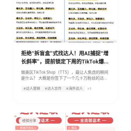
拒绝“拆盲盒”式找达人！用AI捕捉“增
长斜率”，提前锁定下周的TikTok爆款
博主
做美区TikTok Shop（TTS），最让人焦虑的瞬间
是什么？ 大概是你签下了一个几十万粉丝的达
人，寄出了样品，支付了坑位费，满怀期待地等
#达人营销
#达人合作
#海外达人
+3
着“爆单”，结果视频发出后——播放量只有几百，
转化率为零。 这时候你才发现，
经验分享