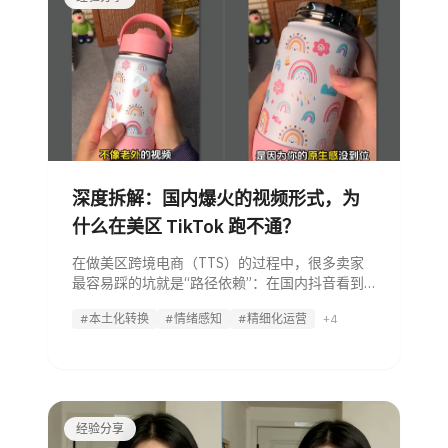
深度拆解：国内爆火的视频形式，为
什么在美区 TikTok 跑不通？
在做美区跨境电商（TTS）的过程中，很多卖家
最容易踩的坑就是“路径依赖”：在国内抖音看到
一个爆款视频，直接 1:1 照抄脚本、照抄画面、
#本土化转换
#情绪感知
#精细化运营
+4
照抄剪辑，然后通过矩阵账号暴力堆量，指望靠
概率撞出一个爆款。 结论很残酷： 这种方式不仅
单量无法稳定，
经验分享