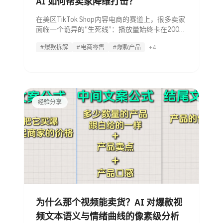
AI 如何帮卖家降维打击？
在美区TikTok Shop内容电商的赛道上，很多卖家
面临一个诡异的“生死线”：播放量始终卡在200-
500之间。 你模仿了爆款的置景，找了外籍模
#爆款拆解
#电商零售
#爆款产品
+4
特，甚至连文案都翻译得信达雅，为什么流量还
是推不动？答案往往隐藏在那些肉眼难以察觉的
经验分享
为什么那个视频能卖货？AI 对爆款视
频文本语义与情绪曲线的像素级分析