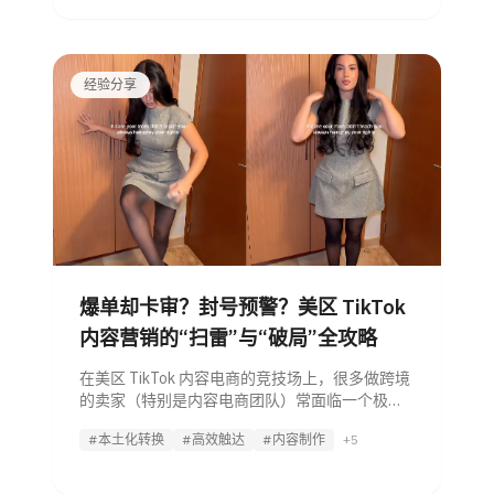
经验分享
爆单却卡审？封号预警？美区 TikTok
内容营销的“扫雷”与“破局”全攻略
在美区 TikTok 内容电商的竞技场上，很多做跨境
的卖家（特别是内容电商团队）常面临一个极其
诡异的困境： 明明是全实拍素材，却被系统判定
#本土化转换
#高效触达
#内容制作
+5
为“非原创”？ 明明是爆款脚本，投流时却频繁“卡
审”，提示违规？ 明明避开了脏话，