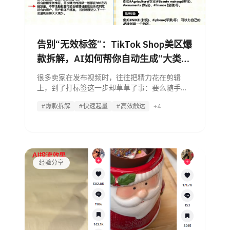
告别“无效标签”：TikTok Shop美区爆
款拆解，AI如何帮你自动生成“大类
+垂直+趋势”流量矩阵？
很多卖家在发布视频时，往往把精力花在剪辑
上，到了打标签这一步却草草了事：要么随手填
几个 #fyp、#viral 这种毫无意义的大词，要么因
#爆款拆解
#快速起量
#高效触达
+4
为懒得查单词而乱填一通。 今天，我们结合最新
的爆款文案拆解，
经验分享