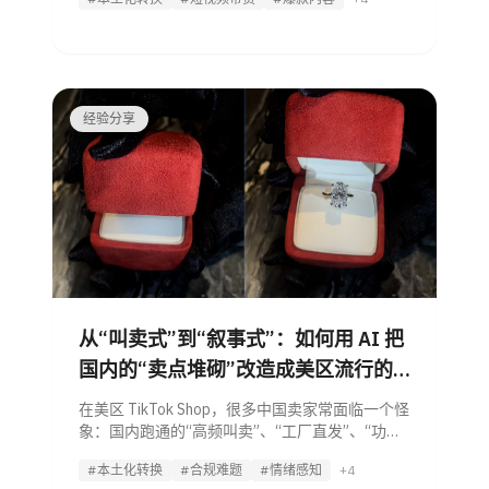
——正在成为封号、限流、甚至扣压货款的导火
索。
经验分享
从“叫卖式”到“叙事式”：如何用 AI 把
国内的“卖点堆砌”改造成美区流行的
POV 故事？
在美区 TikTok Shop，很多中国卖家常面临一个怪
象：国内跑通的“高频叫卖”、“工厂直发”、“功能
连环炮”视频，发到美区要么是零播放，要么是被
#本土化转换
#合规难题
#情绪感知
+4
举报限流。 但在同一时间，一条看似随手拍的、