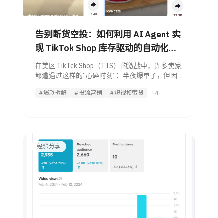
告别断货空投：如何利用 AI Agent 实
现 TikTok Shop 库存驱动的自动化推
流？
在美区 TikTok Shop（TTS）的激战中，许多卖家
都遭遇过这样的“心碎时刻”：半夜爆单了，但因
为身处国内无法实时监控，导致爆款断货后广告
#爆款拆解
#投流营销
#短视频带货
+4
仍在空跑；或者是因为没能及时给潜力视频加
流，错失了登顶类目第一的机会。
经验分享