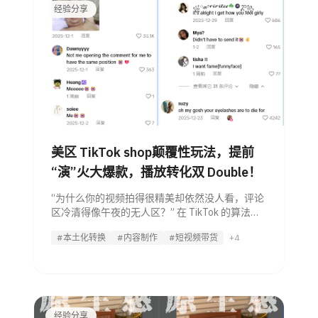
经验分享
美区 TikTok shop颠覆性玩法，提前
“演”火大爆款，播放转化双 Double！
“为什么你的视频拍得很精美却依然没人看，评论
区冷清得像午夜的无人区？” 在 TikTok 的算法
里，评论区不是视频的“留言板”，而是流量的“引
#本土化转换
#内容制作
#短视频带货
+4
爆器”。一个充满美式幽默、互动火爆的评论区，
能直接骗过算法，
经验分享