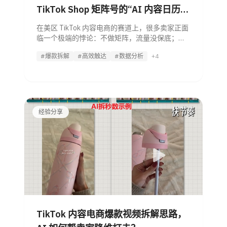
TikTok Shop 矩阵号的“AI 内容日历自
动化”真相
在美区 TikTok 内容电商的赛道上，很多卖家正面
临一个极端的悖论：不做矩阵，流量没保底；做
了矩阵，人力成本直接拖垮利润。 我们经常听到
#爆款拆解
#高效触达
#数据分析
+4
一些“大神”分享：靠一套严密的 SOP，一个人能
管上百个账号。
经验分享
TikTok 内容电商爆款视频拆解思路，