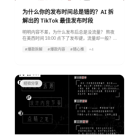
为什么你的发布时间总是错的？AI 拆
解出的 TikTok 最佳发布时段
明明内容不差，为什么发布后总是没流量？ 熬夜
在美西时间 18:00 点下了发布键，流量却一般？
今天，我们将通过拆解短视频行业的头部方法
#爆款拆解
#爆款内容
#随心推
+4
论，带你看看 AI 内容营销 Agent 是如何将“靠经
验猜时间”升级为“靠数据稳赢”。 一、
经验分享