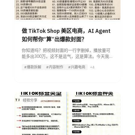
做 TikTok Shop 美区电商，AI Agent
如何帮你“算”出爆款封面？
你知道吗？把视频封面的一行字删掉，播放量可
能多出300万。这不是运气，这是算法。今天我们
不谈虚的，直接拆解利用 AI Agent 精准拿捏美区
#爆款拆解
#内容制作
#兴趣电商
+4
流量密码的实操方案。 一、 为什么你的好内容没
人看？揭秘 TikTok
经验分享