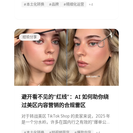
#本土化转换
#品牌
#精细化运营
+4
片空白，或者充斥着机械化的“Thank you for your
经验分享
避开看不见的“红线”：AI 如何助你绕
过美区内容营销的合规雷区
对于转战美区 TikTok Shop 的卖家来说，2025 年
是一个分水岭。许多在国内行之有效的“爆单公
式”——铺货式短视频、机械化配音、低价话术
#本土化转换
#短视频带货
#爆款内容
+4