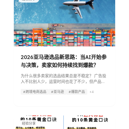
2026亚马逊选品新思路：当AI开始参
与决策，卖家如何持续找到爆款？
为什么很多卖家的选品结果总是不稳定？ 广告投
入不比别人少，运营时间也花了不少，但产品销
量就是起起落落，转化率始终没有明显起色。 问
#跨境电商选品
#亚马逊
#爆款产品
+4
题往往不在于努力程度，而在于信息获取速度与
决策方式。 在跨境电商竞争越来越激烈的今天，
经验分享