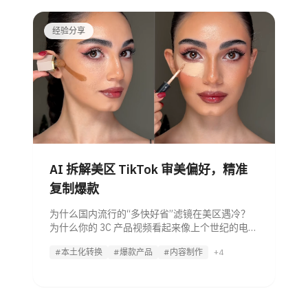
经验分享
AI 拆解美区 TikTok 审美偏好，精准
复制爆款
为什么国内流行的“多快好省”滤镜在美区遇冷？
为什么你的 3C 产品视频看起来像上个世纪的电视
购物，而别人的视频却能让老外疯狂下单？ 秘密
#本土化转换
#爆款产品
#内容制作
+4
在于审美偏好的迁移。每一个赛道在北美市场都
有其独特的“视觉基因”。我们的内容营销 AI
Agent 深入拆解了美妆、3C、