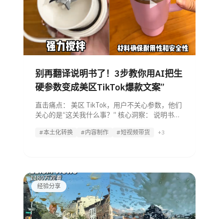
别再翻译说明书了！3步教你用AI把生
硬参数变成美区TikTok爆款文案”
直击痛点： 美区 TikTok，用户不关心参数，他们
关心的是“这关我什么事？” 核心洞察： 说明书是
给工程师看的，社交辞令是给朋友说的。今天教
#本土化转换
#内容制作
#短视频带货
+3
你如何用 AI Agent 完成这个关键转变。 --- 一、
识别问题：你的内容是不是在“说行话”？
经验分享