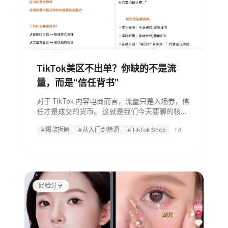
TikTok美区不出单？你缺的不是流
量，而是“信任背书”
对于 TikTok 内容电商而言，流量只是入场券，信
任才是成交的货币。 这就是我们今天要聊的核心
话题：“信任背书”（Trust Endorsement）。 我们
#爆款拆解
#从入门到精通
#TikTok Shop
+4
拆解了大量 TikTok 头部博主的爆款视频，总结出
了一套建立信任的五大核心法则。同时，
经验分享