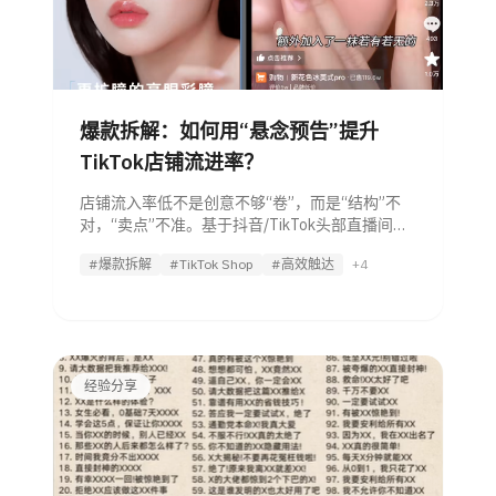
爆款拆解：如何用“悬念预告”提升
TikTok店铺流进率？
店铺流入率低不是创意不够“卷”，而是“结构”不
对，“卖点”不准。基于抖音/TikTok头部直播间和
短视频的实战逻辑，我们拆解了一套“高流进率短
#爆款拆解
#TikTok Shop
#高效触达
+4
视频方法论”，并为你展示我们的 内容营销 AI
Agent 如何将这套方法论落地，
经验分享