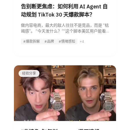
告别断更焦虑：如何利用 AI Agent 自
动规划 TikTok 30 天爆款脚本？
做内容电商，最大的敌人往往不是竞品，而是 “枯
竭感”。 “今天发什么？”“这个脚本美区用户能看
懂吗？”“每天写 5 条视频脚本，真的写不动
#爆款拆解
#品牌
#情绪感知
+4
了……” 在内容电商的逻辑里，断更就等于断流。
但如果你还在靠脑暴、靠人工刷视频找灵感，
经验分享