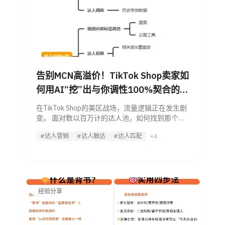
告别MCN高溢价！TikTok Shop卖家如
何用AI“挖”出与你调性100%契合的爆
单KOC？
在TikTok Shop的美区战场，流量逻辑正在发生剧
变。 面对数以百万计的达人池，如何找到那个既
懂你的产品，粉丝画像又精准匹配的“对的人”？
#达人营销
#达人触达
#达人匹配
+4
如果仅仅依靠人工，这无异于大海捞针。今天，
经验分享