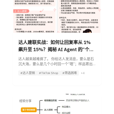
达人建联实战：如何让回复率从 1%
飙升至 15%？揭秘 AI Agent 的“个性
化破冰”黑科技
达人越来越难搞了。 你给达人发消息，要么是石
沉大海，要么是几个小时回一个“嗯”；样品寄出
去了，就像丢进了黑洞，再无下文。其实，大多
#达人营销
#TikTok Shop
#筛选困难
+4
数时候不是你的品不行，而是你在“打招呼”这第
一步就输了。 今天，
经验分享