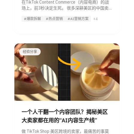
在TikTok Content Commerce（内容电商）的战
场上，前3秒决定生死。 很多深耕美区的中国卖
家发现，在国内抖音百试不爽的“冲突起手”或“夸
#爆款拆解
#热点营销
#AI营销方案
+4
张表演”，搬到TikTok后要么转化极低，要么频繁
面临被举报、
经验分享
一个人干翻一个内容团队？揭秘美区
大卖家都在用的“AI内容生产线”
做 TikTok Shop 美区跨境的卖家，最痛苦的事莫