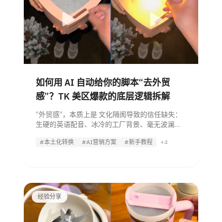
如何用 AI 自动给你的脚本“去外贸
感”？TK 美区爆款的底层逻辑拆解
“外贸感”，本质上是 文化隔阂导致的信任缺失：
生硬的英语配音、冰冷的工厂背景、毫无波澜的
卖点陈述。即便你的产品再好，只要“外贸感”存
#本土化转换
#AI营销方案
#新手教程
+4
在，用户就会因为“感觉不对”而迅速滑走。 今
天，我们拆解了几个美区爆款文案，看看我们的
AI Agent
经验分享