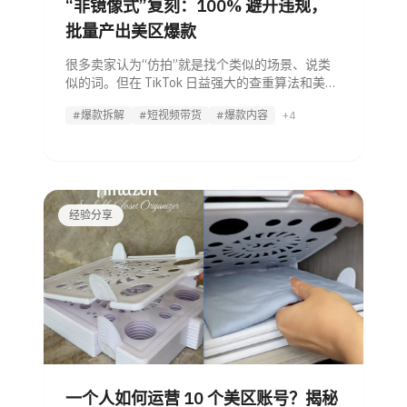
“非镜像式”复刻：100% 避开违规，
批量产出美区爆款
很多卖家认为“仿拍”就是找个类似的场景、说类
似的词。但在 TikTok 日益强大的查重算法和美区
用户极其挑剔的本土化审美面前，“镜像式搬运”
#爆款拆解
#短视频带货
#爆款内容
+4
已经走到了死胡同。 真正的跨境大卖，都在利用
AI Agent 进行“非镜像式”逻辑复刻。今天，
经验分享
一个人如何运营 10 个美区账号？揭秘