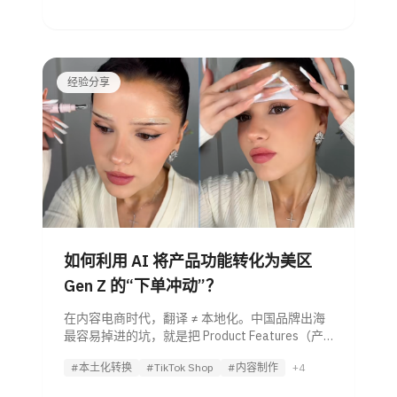
只有 11 秒的饰品视频，
经验分享
如何利用 AI 将产品功能转化为美区
Gen Z 的“下单冲动”？
在内容电商时代，翻译 ≠ 本地化。中国品牌出海
最容易掉进的坑，就是把 Product Features（产
品功能）当成了 User Benefits（用户益处）。想
#本土化转换
#TikTok Shop
#内容制作
+4
要在 TikTok 这种极其讲究“氛围感（Vibe）”的平
台爆单，你需要的是