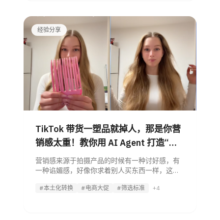
经验分享
TikTok 带货一塑品就掉人，那是你营
销感太重！教你用 AI Agent 打造“闺
蜜级”爆款内容
营销感来源于拍摄产品的时候有一种讨好感，有
一种谄媚感，好像你求着别人买东西一样，这是
做短视频带货的大忌。 今天，我们将拆解一套系
#本土化转换
#电商大促
#筛选标准
+4
统化的“去营销感”方法论，并揭秘 AI Agent 如何
通过技术手段，