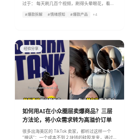
过于： 每天刷几百个视频，刷得头晕眼花，看到
同行爆了，自己赶紧 1:1 模仿。结果呢？播放量
#爆款拆解
#情绪感知
#爆款产品
+4
只有 200，出单量依旧是 0。 为什么？ 因为你只
是在“看视频”，而没有建立内容的“参照系”。
经验分享
如何用AI在小众圈层卖爆商品？三层
方法论，将小众需求转为高溢价订单
很多出海美区的 TikTok 卖家，都听过这样一个
“神话”：一个成本不到 2 块钱的硅胶发夹，通过