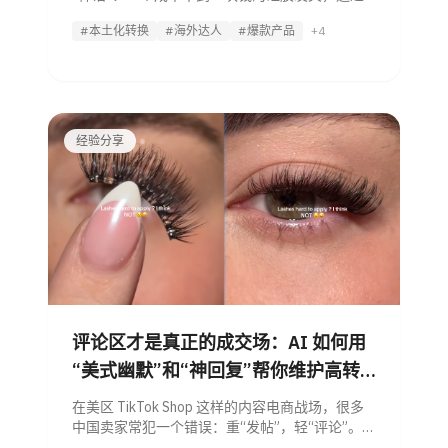
切入“开车戴发夹硌头”的极其微小场景，卖出了
#本土化转换
#海外达人
#爆款产品
+4
12 美金的高价，视频播放量冲破 1800 万。 但这
真的只是运气吗？在 2026
经验分享
评论区才是真正的成交场：AI 如何用
“美式幽默”和“神回复”帮你维护高转
化的评论区氛围
在美区 TikTok Shop 这样的内容电商战场，很多
中国卖家常犯一个错误：重“发帖”，轻“评论”。
不少卖家投入重金制作视频，却在评论区留下一