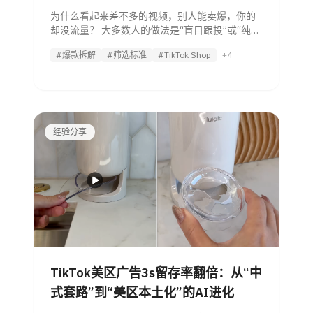
为什么看起来差不多的视频，别人能卖爆，你的
却没流量？ 大多数人的做法是“盲目跟投”或“纯靠
感觉剪辑”。但在 AI Agent 的视角里，爆款视频
#爆款拆解
#筛选标准
#TikTok Shop
+4
从来不是随机发生的艺术创作，而是精准的逻辑
建模。今天，我们将拆解爆款带货视频的底层方
法论，
经验分享
TikTok美区广告3s留存率翻倍：从“中
式套路”到“美区本土化”的AI进化